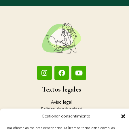
Textos legales
Aviso legal
Política de privacidad
Política de cookies
Gestionar consentimiento
Contacto
Para ofrecer las mejores experiencias, utilizamos tecnologías como las